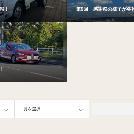
報！
第9回 感謝祭の様子が各
！
OPEN