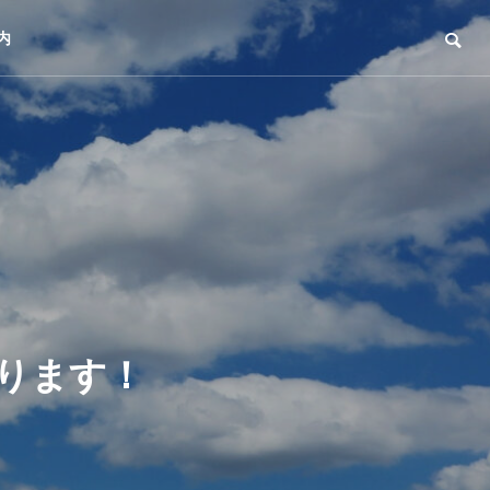
内
なります！