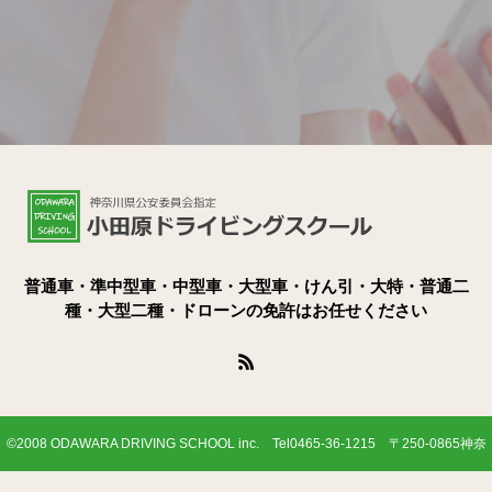
普通車・準中型車・中型車・大型車・けん引・大特・普通二
種・大型二種・ドローンの免許はお任せください
©2008 ODAWARA DRIVING SCHOOL inc. Tel0465-36-1215 〒250-0865神奈